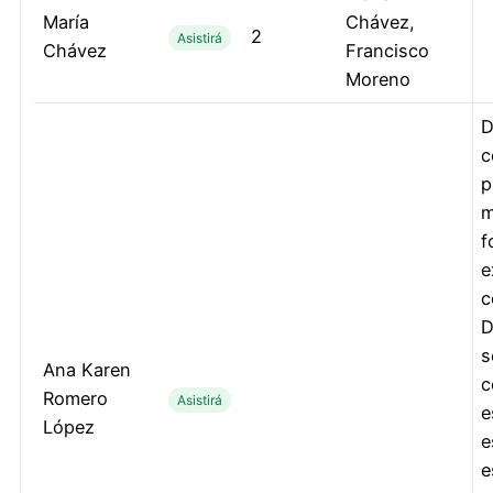
María
Chávez,
2
Asistirá
Chávez
Francisco
Moreno
D
c
p
m
f
e
c
D
s
Ana Karen
c
Romero
Asistirá
e
López
e
e