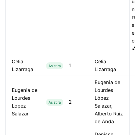
u
n
r
s
e
c

Celia
Celia
1
Asistirá
Lizarraga
Lizarraga
Eugenia de
Eugenia de
Lourdes
Lourdes
López
2
Asistirá
López
Salazar,
Salazar
Alberto Ruiz
de Anda
Denisse