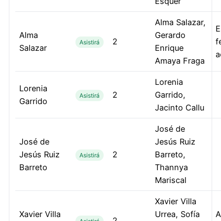
Esquer
Alma Salazar,
E
Alma
Gerardo
2
f
Asistirá
Salazar
Enrique
a
Amaya Fraga
Lorenia
Lorenia
2
Garrido,
Asistirá
Garrido
Jacinto Callu
José de
José de
Jesús Ruiz
Jesús Ruiz
2
Barreto,
Asistirá
Barreto
Thannya
Mariscal
Xavier Villa
Xavier Villa
Urrea, Sofía
A
2