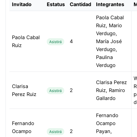
Invitado
Estatus
Cantidad
Integrantes
M
Paola Cabal
Ruiz, Mario
Verdugo,
Paola Cabal
4
María José
Asistirá
Ruiz
Verdugo,
Paulina
Verdugo
W
Clarisa Perez
Clarisa
R
2
Ruiz, Ramiro
Asistirá
Perez Ruiz
p
Gallardo
d
Fernando
Fernando
Ocampo
Ocampo
2
Payan,
Asistirá