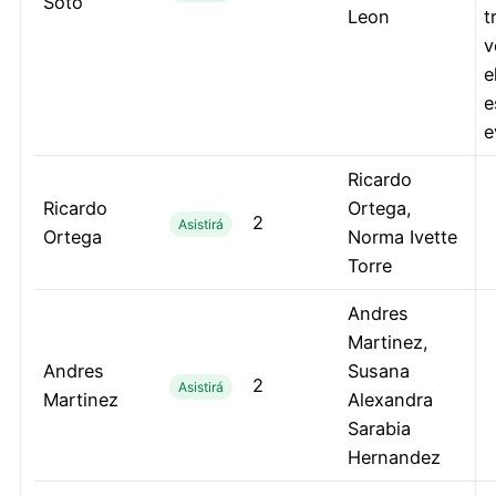
Soto
Leon
t
v
e
e
e
Ricardo
Ricardo
Ortega,
2
Asistirá
Ortega
Norma Ivette
Torre
Andres
Martinez,
Andres
Susana
2
Asistirá
Martinez
Alexandra
Sarabia
Hernandez