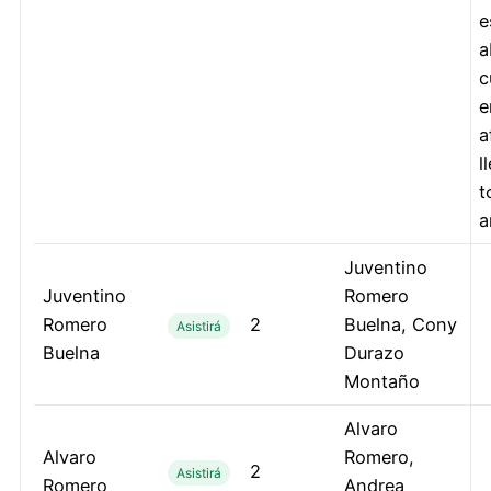
e
a
c
e
a
l
t
a
Juventino
Juventino
Romero
Romero
2
Buelna, Cony
Asistirá
Buelna
Durazo
Montaño
Alvaro
Alvaro
Romero,
2
Asistirá
Romero
Andrea