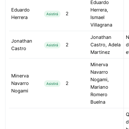
Eduardo
Eduardo
Herrera,
2
Asistirá
Herrera
Ismael
Villagrana
Jonathan
N
Jonathan
2
Castro, Adela
d
Asistirá
Castro
Martinez
e
Minerva
Navarro
Minerva
Nogami,
Navarro
2
Asistirá
Mariano
Nogami
Romero
Buelna
Q
d