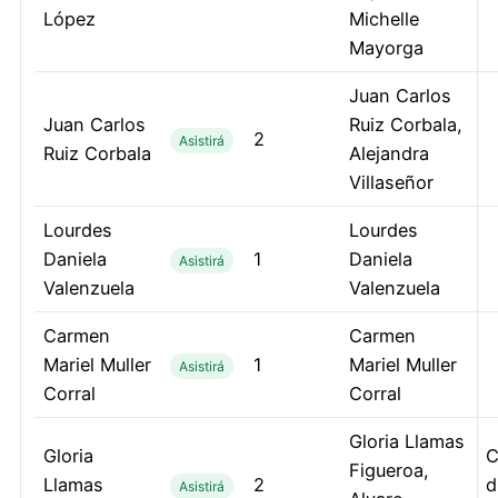
López
Michelle
Mayorga
Juan Carlos
Juan Carlos
Ruiz Corbala,
2
Asistirá
Ruiz Corbala
Alejandra
Villaseñor
Lourdes
Lourdes
Daniela
1
Daniela
Asistirá
Valenzuela
Valenzuela
Carmen
Carmen
Mariel Muller
1
Mariel Muller
Asistirá
Corral
Corral
Gloria Llamas
Gloria
C
Figueroa,
Llamas
2
d
Asistirá