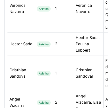
c
Veronica
Veronica
1
u
Asistirá
Navarro
Navarro
Q
m
L
Hector Sada,
Hector Sada
2
Paulina
Asistirá
Lubbert
F
d
Cristhian
Cristhian
1
m
Asistirá
Sandoval
Sandoval
d
c
Angel
Angel
A
2
Vizcarra, Elsa
Asistirá
Vizcarra
v