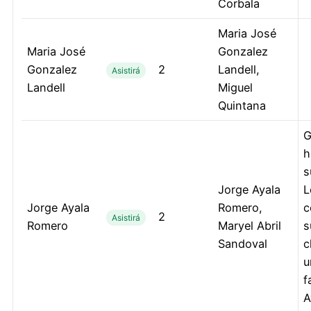
Corbala
Maria José
Maria José
Gonzalez
Gonzalez
2
Landell,
Asistirá
Landell
Miguel
Quintana
G
h
s
Jorge Ayala
L
Jorge Ayala
Romero,
c
2
Asistirá
Romero
Maryel Abril
s
Sandoval
c
u
f
A