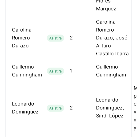
Flores
Marquez
Carolina
Carolina
Romero
Romero
2
Durazo, José
Asistirá
Durazo
Arturo
Castillo Ibarra
Guillermo
Guillermo
1
Asistirá
Cunningham
Cunningham
M
p
Leonardo
Leonardo
e
2
Dominguez,
Asistirá
Dominguez
v
Sindi López
m
y