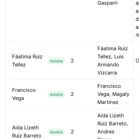
Gasparri
a
a
d
a

Fáatima Ruiz
Fáatima Ruiz
Tellez, Luis
2
C
Asistirá
Tellez
Armando
Vizcarra
Francisco
Francisco
2
Vega, Magaly
Asistirá
Vega
Martinez
Aida Lizeth
Ruiz Barreto,
Aida Lizeth
2
Andres
Asistirá
Ruiz Barreto