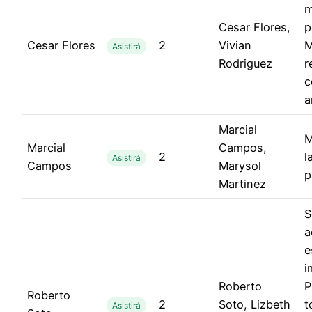
m
Cesar Flores,
p
Cesar Flores
2
Vivian
M
Asistirá
Rodriguez
r
c
a
Marcial
M
Marcial
Campos,
2
l
Asistirá
Campos
Marysol
p
Martinez
S
a
e
i
Roberto
P
Roberto
2
Soto, Lizbeth
t
Asistirá