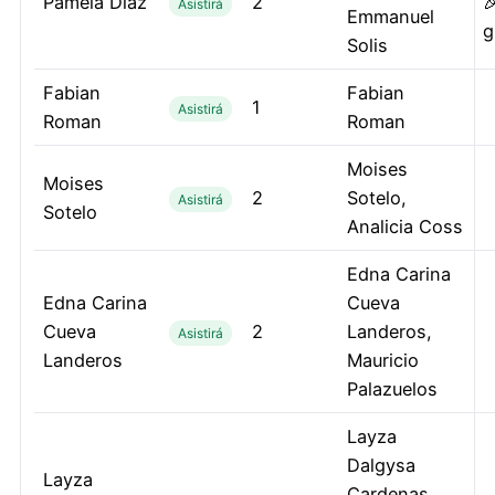
Pamela Diaz
2

Asistirá
Emmanuel
g
Solis
Fabian
Fabian
1
Asistirá
Roman
Roman
Moises
Moises
2
Sotelo,
Asistirá
Sotelo
Analicia Coss
Edna Carina
Edna Carina
Cueva
Cueva
2
Landeros,
Asistirá
Landeros
Mauricio
Palazuelos
Layza
Dalgysa
Layza
Cardenas