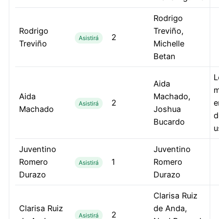
Rodrigo
Rodrigo
Treviño,
2
Asistirá
Treviño
Michelle
Betan
L
Aida
m
Aida
Machado,
2
e
Asistirá
Machado
Joshua
d
Bucardo
u
Juventino
Juventino
Romero
1
Romero
Asistirá
Durazo
Durazo
Clarisa Ruiz
Clarisa Ruiz
de Anda,
2
Asistirá