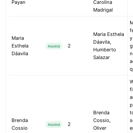
Payan
Carolina
Madrigal
M
f
Maria Esthela
Maria
y
Dáavila,
Esthela
2
g
Asistirá
Humberto
Dáavila
n
Salazar
a
q
f
a
p
Brenda
t
Brenda
Cossio,
s
2
Asistirá
Cossio
Oliver
e