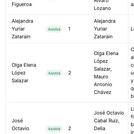
Alvaro
Figueroa
a
Lozano
Alejandra
Alejandra
Yuriar
1
Yuriar
L
Asistirá
Zatarain
Zatarain
C
Olga Elena
a
López
Olga Elena
c
Salazar,
López
2
u
Asistirá
Mauro
Salazar
y
Antonio
q
Chávez
b
L
José Octavio
f
José
Cabal Ruiz,
b
Octavio
2
Delia
Asistirá
i