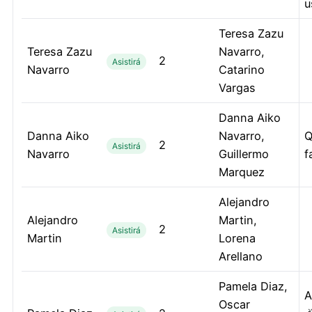
u
Teresa Zazu
Teresa Zazu
Navarro,
2
Asistirá
Navarro
Catarino
Vargas
Danna Aiko
Danna Aiko
Navarro,
Q
2
Asistirá
Navarro
Guillermo
f
Marquez
Alejandro
Alejandro
Martin,
2
Asistirá
Martin
Lorena
Arellano
Pamela Diaz,
A
Oscar