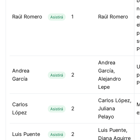
b
n
⁠Raúl Romero
1
⁠Raúl Romero
e
Asistirá
e
p
s
P
Andrea
U
Andrea
García,
2
p
Asistirá
García
Alejandro
P
Lepe
Carlos López,
Carlos
M
2
Juliana
Asistirá
López
e
Pelayo
Luis Puente,
Luis Puente
2
Asistirá
Diana Aguirre