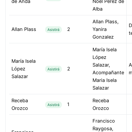
de Anda
Noel Perez de
Alba
Allan Plass,
D
Allan Plass
2
Yanira
Asistirá
t
Gonzalez
María Isela
López
María Isela
Salazar,
A
López
2
Asistirá
Acompañante
m
Salazar
Maria Isela
Salazar
Receba
Receba
1
Asistirá
Orozco
Orozco
Francisco
Raygosa,