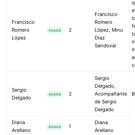
q
e
Francisco
l
Francisco
Romero
f
Romero
2
López, Minu
Asistirá
t
López
Diaz
m
Sandoval
m
a
c
Sergio
Delgado,
Sergio
2
Acompañante
B
Asistirá
Delgado
de Sergio
Delgado
Diana
Diana
1
Asistirá
Arellano
Arellano