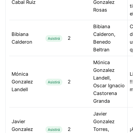
Cabal Ruiz
Gonzalez
t
Rosas
e
Bibiana
C
Bibiana
Calderon,
d
2
Asistirá
Calderon
Benedo
u
Beltran
q
Mónica
Gonzalez
Mónica
L
Landell,
Gonzalez
2
!
Asistirá
Oscar Ignacio
Landell
m
Castorena
Granda
Javier
Javier
Gonzalez
Gonzalez
2
Torres,
¡
Asistirá