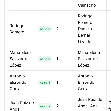
Camacho
Rodrigo
Romero,
Rodrigo
2
Daniela
Asistirá
Romero
Bernal
Lizalde
María Elena
María Elena
Salazar de
1
Salazar de
Asistirá
López
López
Antonio
Antonio
Elizondo
1
Elizondo
Asistirá
Corral
Corral
Juan Ruiz de
Juan Ruiz de
Q
2
Anda, Ana
Asistirá
Anda
f