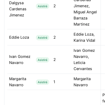
Dalgysa
2
Jimenez,
Asistirá
Cardenas
Miguel Angel
Jimenez
Barraza
Martinez
Eddie Loza,
Eddie Loza
2
Asistirá
Karina Vidal
Ivan Gomez
Ivan Gomez
Navarro,
2
Asistirá
Navarro
Leticia
Cervantes
Margarita
Margarita
1
Asistirá
Navarro
Navarro
P
f