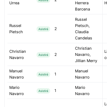
Asistirá
Urrea
Herrera
H
Barcena
Russel
Russel
Pietsch,
2
Asistirá
Pietsch
Claudia
Candelas
Christian
Christian
L
2
Navarro,
Asistirá
Navarro
c
Jillian Merry
Manuel
Manuel
1
Asistirá
Navarro
Navarro
Mario
Mario
1
Asistirá
Navarro
Navarro
L