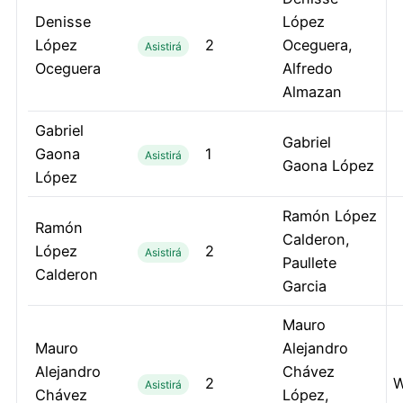
Denisse
López
López
2
Oceguera,
Asistirá
Oceguera
Alfredo
Almazan
Gabriel
Gabriel
Gaona
1
Asistirá
Gaona López
López
Ramón López
Ramón
Calderon,
López
2
Asistirá
Paullete
Calderon
Garcia
Mauro
Mauro
Alejandro
Alejandro
Chávez
2
W
Asistirá
Chávez
López,