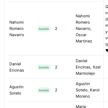
Q
n
Nahomi
d
Nahomi
Romero
m
Romero
2
Navarro,
Asistirá
y
Navarro
Oscar
v
Martinez
q
♥
Daniel
Daniel
2
Encinas, Itzel
Asistirá
Encinas
Marmolejo
Agustin
Agustin
2
Sotelo, Karol
Asistirá
Sotelo
Moreno
María