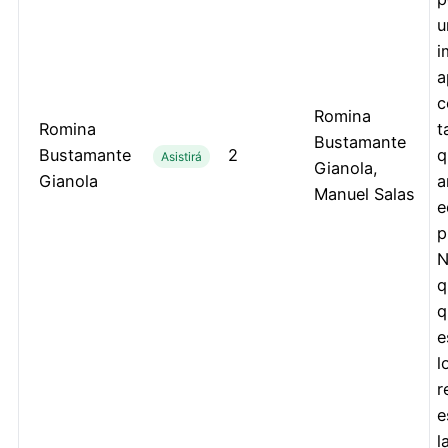
u
i
a
c
Romina
Romina
t
Bustamante
Bustamante
2
q
Asistirá
Gianola,
Gianola
a
Manuel Salas
e
p
N
q
q
e
l
r
e
l