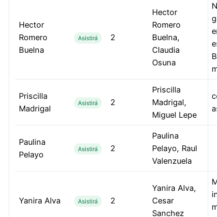
N
Hector
g
Hector
Romero
e
Romero
2
Buelna,
Asistirá
e
Buelna
Claudia
B
Osuna
m
Priscilla
Priscilla
c
2
Madrigal,
Asistirá
Madrigal
a
Miguel Lepe
Paulina
Paulina
2
Pelayo, Raul
Asistirá
Pelayo
Valenzuela
M
Yanira Alva,
i
Yanira Alva
2
Cesar
Asistirá
m
Sanchez