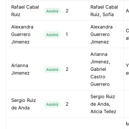
Rafael Cabal
Rafael Cabal
2
A
Asistirá
Ruiz
Ruiz, Sofía
Alexandra
Alexandra
C
Guerrero
1
Guerrero
Asistirá
a
Jimenez
Jimenez
Arianna
Jimenez,
Arianna
Y
2
Gabriel
Asistirá
Jimenez
e
Castro
Guerrero
Sergio Ruiz
Sergio Ruiz
2
de Anda,
Asistirá
de Anda
Alicia Tellez
M