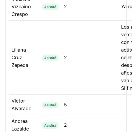
Vizcaíno
2
Ya cas
Asistirá
Crespo
Los 
vemo
con 
Liliana
acti
Cruz
2
cele
Asistirá
Zepeda
desp
años
van a
SÍ fi
Víctor
5
Asistirá
Alvarado
Andrea
2
Asistirá
Lazalde