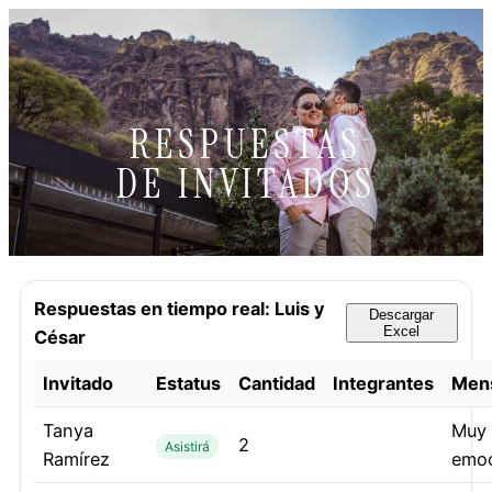
RESPUESTAS
DE INVITADOS
Respuestas en tiempo real: Luis y
Descargar
Excel
César
Invitado
Estatus
Cantidad
Integrantes
Men
Tanya
Muy 
2
Asistirá
Ramírez
emoc