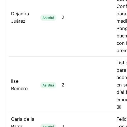
Conf
Dejanira
para
2
Asistirá
Juárez
medi
Pón
bue
con l
prem
List
para
acom
Ilse
2
en s
Asistirá
Romero
día!!
emoc
🏼
Carla de la
Feli
Parra
2
Los 
Asistirá