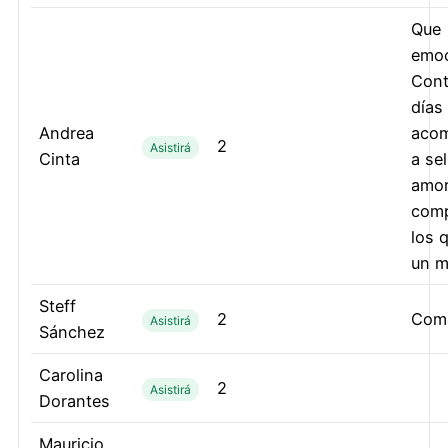
Que
emoc
Cont
días
Andrea
acom
2
Asistirá
Cinta
a sel
amor
com
los 
un m
Steff
2
Com
Asistirá
Sánchez
Carolina
2
Asistirá
Dorantes
Mauricio