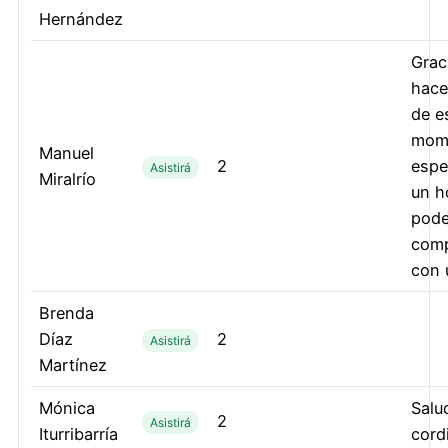
Hernández
Grac
hace
de e
mom
Manuel
2
espe
Asistirá
Miralrío
un h
pode
comp
con 
Brenda
Díaz
2
Asistirá
Martínez
Mónica
Salu
2
Asistirá
Iturribarría
cord