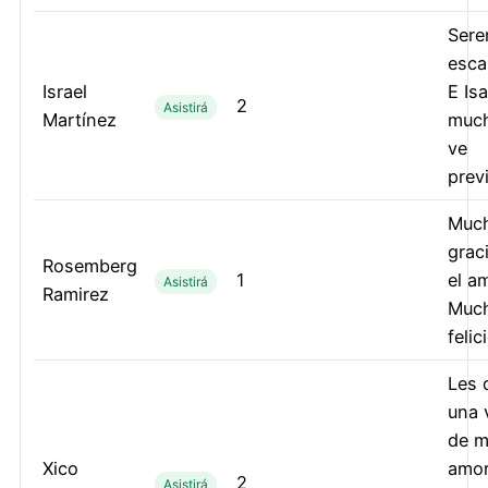
Ser
esca
Israel
E Isa
2
Asistirá
Martínez
much
ve
prev
Muc
grac
Rosemberg
1
el a
Asistirá
Ramirez
Muc
felic
Les 
una 
de 
Xico
amor
2
Asistirá