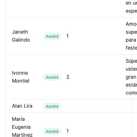
en u
espec
Amo
Janeth
super
1
Asistirá
Galindo
para
feste
Súpe
uste
Ivonne
2
gran
Asistirá
Montiel
está
como
Alan Lira
Asistirá
María
Eugenia
1
Asistirá
Martínez