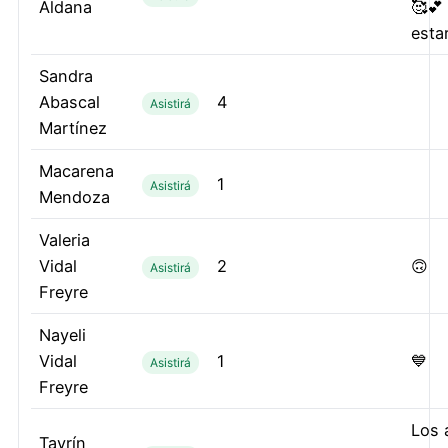
Aldana
🥰💕
esta
Sandra
Abascal
4
Asistirá
Martínez
Macarena
1
Asistirá
Mendoza
Valeria
Vidal
2
🙃
Asistirá
Freyre
Nayeli
Vidal
1
💙
Asistirá
Freyre
Los 
Tayrín