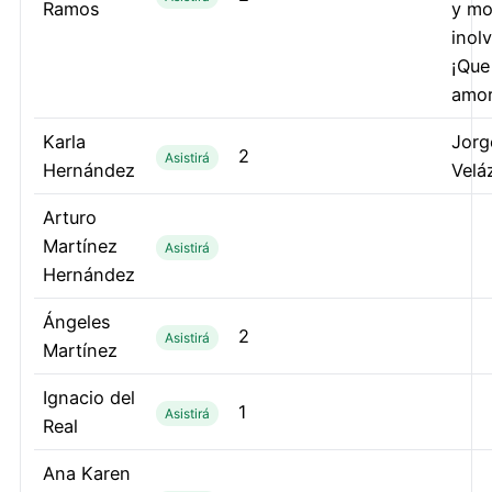
Ramos
y m
inol
¡Que
amor
Karla
Jorg
2
Asistirá
Hernández
Velá
Arturo
Martínez
Asistirá
Hernández
Ángeles
2
Asistirá
Martínez
Ignacio del
1
Asistirá
Real
Ana Karen