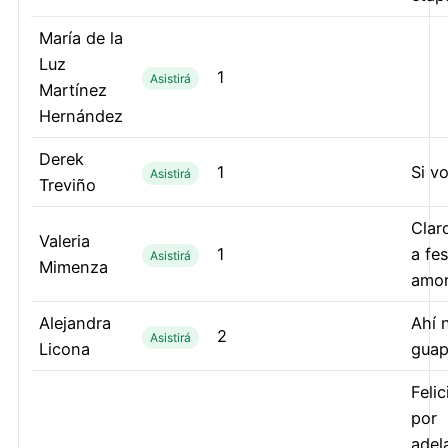
María de la
Luz
1
Asistirá
Martínez
Hernández
Derek
1
Si v
Asistirá
Treviño
Claro
Valeria
1
a fes
Asistirá
Mimenza
amor
Alejandra
Ahí 
2
Asistirá
Licona
gua
Feli
por
adel