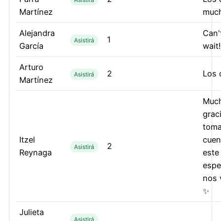
Martínez
much
Alejandra
Can'
1
Asistirá
García
wait!
Arturo
2
Los 
Asistirá
Martínez
Muc
grac
toma
Itzel
cuen
2
Asistirá
Reynaga
este
espe
nos 
✨
Julieta
Asistirá