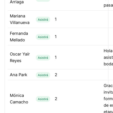
Arriaga
pasa
Mariana
1
Asistirá
Villanueva
Fernanda
1
Asistirá
Mellado
Hola
Oscar Yaír
1
asist
Asistirá
Reyes
boda
Ana Park
2
Asistirá
Grac
invi
Mónica
2
form
Asistirá
Camacho
de e
etap