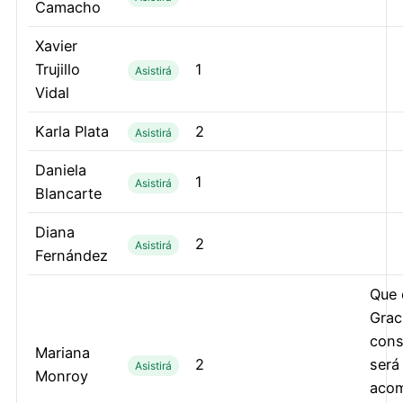
Camacho
Xavier
Trujillo
1
Asistirá
Vidal
Karla Plata
2
Asistirá
Daniela
1
Asistirá
Blancarte
Diana
2
Asistirá
Fernández
Que 
Grac
cons
Mariana
2
será
Asistirá
Monroy
aco