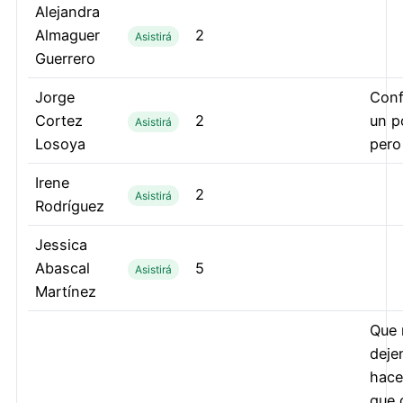
Alejandra
Almaguer
2
Asistirá
Guerrero
Jorge
Con
Cortez
2
un p
Asistirá
Losoya
pero
Irene
2
Asistirá
Rodríguez
Jessica
Abascal
5
Asistirá
Martínez
Que 
deje
hace
que 