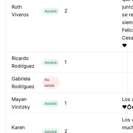
Ruth
junt
2
Asistirá
Viveros
se r
siem
Feli
Cesa
❤️
Ricardo
1
Asistirá
Rodríguez
Gabriela
No
asiste
Rodríguez
Mayan
Los
1
Asistirá
Vinitzky
❤️💍
Los 
Karen
much
2
Asistirá