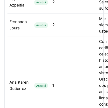
2
Sale
Asistirá
Azpeitia
su f
Miel
Fernanda
2
siem
Asistirá
Jours
uste
Con 
cari
cele
hist
amor
visto
Grac
Ana Karen
1
dos 
Asistirá
Gutiérrez
amis
llena
cora