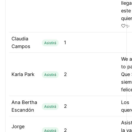
llega
este 
quie
🤍✨
Claudia
1
Asistirá
Campos
We a
to pa
Karla Park
2
Que 
Asistirá
siem
felic
Ana Bertha
Los
2
Asistirá
Escandón
quer
Asis
Jorge
2
la v
Asistirá