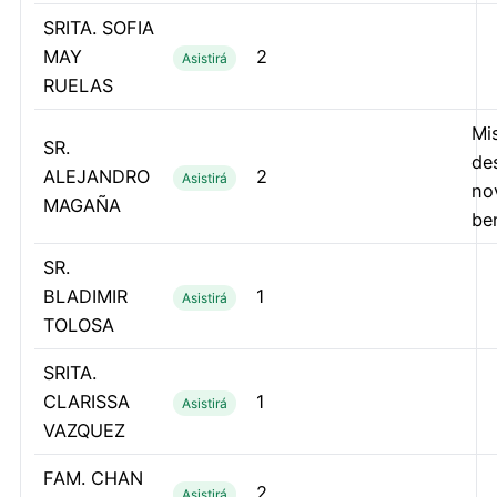
SRITA. SOFIA
MAY
2
Asistirá
RUELAS
Mi
SR.
de
ALEJANDRO
2
Asistirá
no
MAGAÑA
be
SR.
BLADIMIR
1
Asistirá
TOLOSA
SRITA.
CLARISSA
1
Asistirá
VAZQUEZ
FAM. CHAN
2
Asistirá