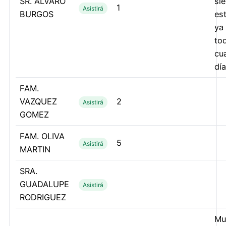
SR. ALVARO
si
1
Asistirá
BURGOS
es
ya
to
cu
día
FAM.
VAZQUEZ
2
Asistirá
GOMEZ
FAM. OLIVA
5
Asistirá
MARTIN
SRA.
GUADALUPE
Asistirá
RODRIGUEZ
Mu