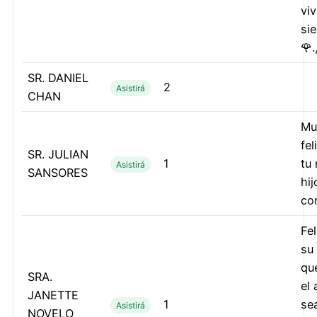
viv
si
🌹.,
SR. DANIEL
2
Asistirá
CHAN
Mu
fel
SR. JULIAN
1
tu
Asistirá
SANSORES
hi
co
Fe
su
qu
SRA.
el
JANETTE
1
se
Asistirá
NOVELO