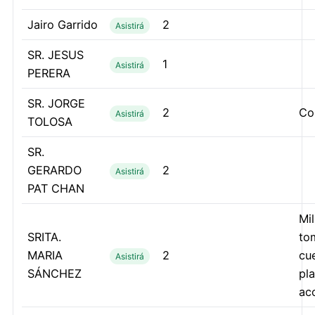
Jairo Garrido
2
Asistirá
SR. JESUS
1
Asistirá
PERERA
SR. JORGE
2
Co
Asistirá
TOLOSA
SR.
GERARDO
2
Asistirá
PAT CHAN
Mil
SRITA.
to
MARIA
2
cu
Asistirá
SÁNCHEZ
pl
ac