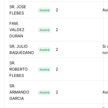
SR. JOSE
2
Asi
Asistirá
FLEBES
FAM.
VALDEZ
2
Asistirá
DURAN
SR. JULIO
Si
2
Asistirá
BAQUEDANO
no
SR.
ROBERTO
2
Asistirá
FLEBES
SR.
ARMANDO
2
Asi
Asistirá
GARCIA