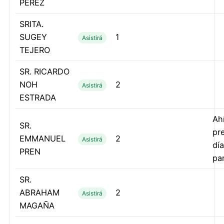
PEREZ
SRITA.
SUGEY
1
Asistirá
TEJERO
SR. RICARDO
NOH
2
Asistirá
ESTRADA
Ah
SR.
pr
EMMANUEL
2
Asistirá
día
PREN
pa
SR.
ABRAHAM
2
Asistirá
MAGAÑA