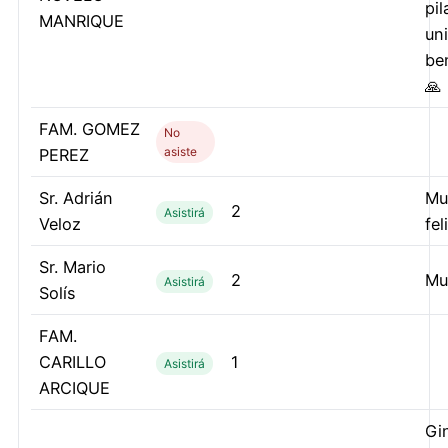
pil
MANRIQUE
uni
be
🙏
FAM. GOMEZ
No
asiste
PEREZ
Sr. Adrián
Mu
2
Asistirá
Veloz
fel
Sr. Mario
2
Mu
Asistirá
Solís
FAM.
CARILLO
1
Asistirá
ARCIQUE
Gi