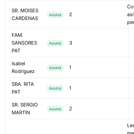
Co
SR. MOISES
2
as
Asistirá
CARDENAS
pe
FAM.
SANSORES
3
Asistirá
PAT
Isabel
1
Asistirá
Rodríguez
SRA. RITA
1
Asistirá
PAT
SR. SERGIO
2
Asistirá
MARTIN
Le
me