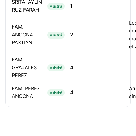
SRITA. AYLIN
1
Asistirá
RUZ FARAH
Lo
FAM.
mu
ANCONA
2
Asistirá
ma
PAXTIAN
el
FAM.
GRAJALES
4
Asistirá
PEREZ
FAM. PEREZ
Ah
4
Asistirá
ANCONA
sin