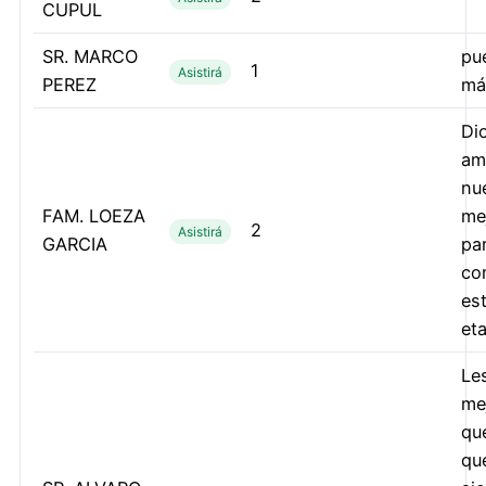
CUPUL
SR. MARCO
pue
1
Asistirá
PEREZ
má
Di
am
nu
FAM. LOEZA
me
2
Asistirá
GARCIA
par
co
es
et
Le
me
qu
qu