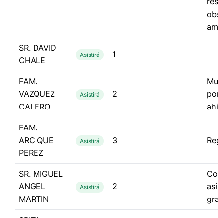
res
ob
am
SR. DAVID
1
Asistirá
CHALE
FAM.
Mu
VAZQUEZ
2
por
Asistirá
CALERO
ah
FAM.
ARCIQUE
3
Re
Asistirá
PEREZ
SR. MIGUEL
Co
ANGEL
2
as
Asistirá
MARTIN
gr