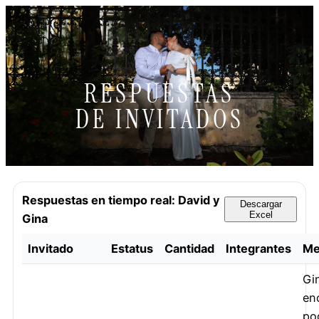
RESPUESTAS
DE INVITADOS
Respuestas en tiempo real: David y
Descargar
Excel
Gina
Invitado
Estatus
Cantidad
Integrantes
Me
Gin
en
po