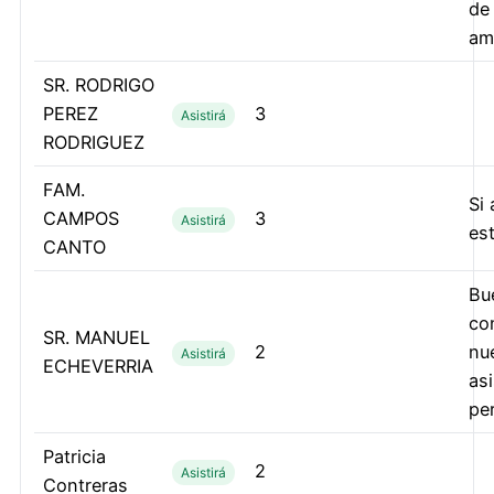
de
am
SR. RODRIGO
PEREZ
3
Asistirá
RODRIGUEZ
FAM.
Si 
CAMPOS
3
Asistirá
es
CANTO
Bu
co
SR. MANUEL
2
nu
Asistirá
ECHEVERRIA
as
pe
Patricia
2
Asistirá
Contreras