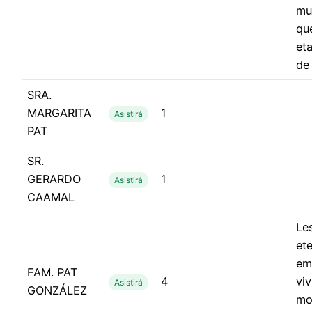
mu
qu
eta
de 
SRA.
MARGARITA
1
Asistirá
PAT
SR.
GERARDO
1
Asistirá
CAAMAL
Le
ete
em
FAM. PAT
4
viv
Asistirá
GONZÁLEZ
mo