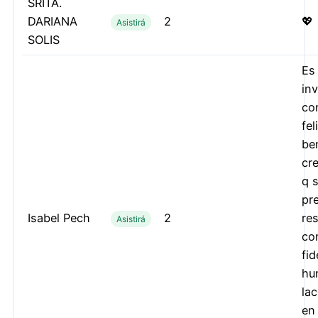
SRITA.
DARIANA
2
💖
Asistirá
SOLIS
Es
inv
co
fel
be
cr
q s
pr
Isabel Pech
2
re
Asistirá
con
fid
hu
la
en