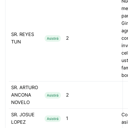
Nu
me
pa
Gin
ag
SR. REYES
2
co
Asistirá
TUN
inv
ce
us
fam
bon
SR. ARTURO
ANCONA
2
Asistirá
NOVELO
SR. JOSUE
Co
1
Asistirá
LOPEZ
as