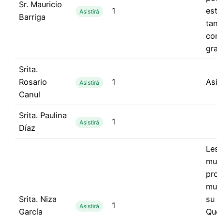
Sr. Mauricio
1
es
Asistirá
Barriga
ta
co
gra
Srita.
Rosario
1
Asi
Asistirá
Canul
Srita. Paulina
1
Asistirá
Díaz
Le
mu
pr
mu
Srita. Niza
su
1
Asistirá
García
Qu