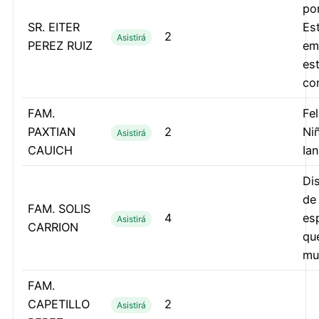
por
SR. EITER
Es
2
Asistirá
PEREZ RUIZ
em
est
co
FAM.
Fel
PAXTIAN
2
Ni
Asistirá
CAUICH
Ian
Di
de
FAM. SOLIS
4
esp
Asistirá
CARRION
qu
mu
FAM.
CAPETILLO
2
Asistirá