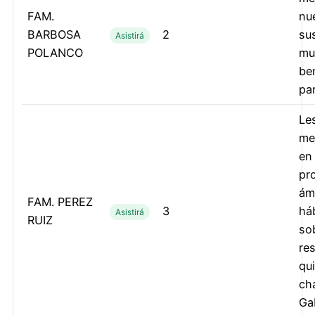
FAM.
nu
BARBOSA
2
su
Asistirá
POLANCO
mu
be
pa
Le
mej
en
pr
ám
FAM. PEREZ
3
há
Asistirá
RUIZ
so
re
qu
cha
Ga