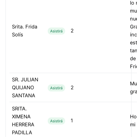
lo 
mu
nu
Srita. Frida
Gr
2
Asistirá
Solís
inc
es
ta
de 
Fri
SR. JULIAN
Mu
QUIJANO
2
Asistirá
gra
SANTANA
SRITA.
XIMENA
Ho
1
Asistirá
HERRERA
mi
PADILLA