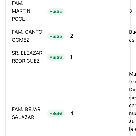
FAM.
MARTIN
3
Asistirá
POOL
FAM. CANTO
Bu
2
Asistirá
GOMEZ
as
SR. ELEAZAR
1
Asistirá
RODRIGUEZ
Mu
fel
Di
si
ca
FAM. BEJAR
4
nu
Asistirá
SALAZAR
su 
la