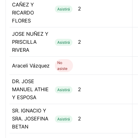
CAÑEZ Y
2
Asistirá
RICARDO
FLORES
JOSE NUÑEZ Y
PRISCILLA
2
Asistirá
RIVERA
No
Araceli Vázquez
asiste
DR. JOSE
MANUEL ATHIE
2
Asistirá
Y ESPOSA
SR. IGNACIO Y
SRA. JOSEFINA
2
Asistirá
BETAN