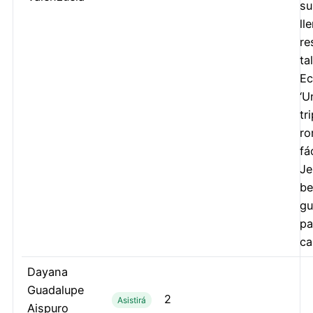
su
ll
re
ta
Ec
‘U
tr
r
fá
Je
be
gu
pa
ca
Dayana
Guadalupe
2
Asistirá
Aispuro