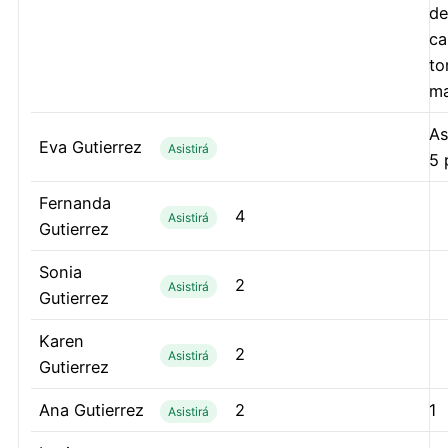
de
ca
to
ma
As
Eva Gutierrez
Asistirá
5 
Fernanda
4
Asistirá
Gutierrez
Sonia
2
Asistirá
Gutierrez
Karen
2
Asistirá
Gutierrez
Ana Gutierrez
2
1
Asistirá