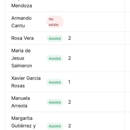
Mendoza
Armando
No
asiste
Cantu
Rosa Vera
2
Asistirá
Maria de
Jesus
2
Asistirá
Salmeron
Xavier Garcia
1
Asistirá
Rosas
Manuela
2
Asistirá
Arreola
Margarita
Gutiérrez y
2
Asistirá