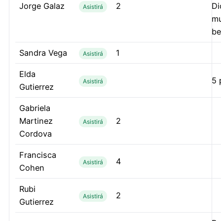
Jorge Galaz
2
Di
Asistirá
m
be
Sandra Vega
1
Asistirá
Elda
5 
Asistirá
Gutierrez
Gabriela
Martinez
2
Asistirá
Cordova
Francisca
4
Asistirá
Cohen
Rubi
2
Asistirá
Gutierrez