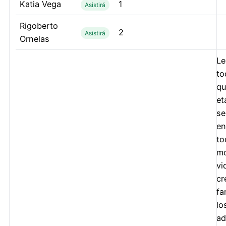
Katia Vega
1
Asistirá
Rigoberto
2
Asistirá
Ornelas
Le
to
qu
et
se
en
to
mo
vi
cr
fa
lo
ad