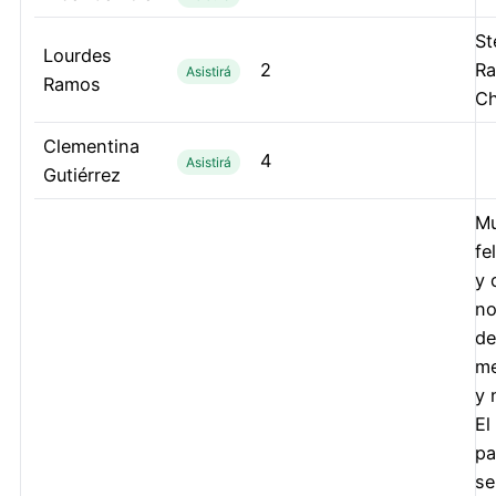
St
Lourdes
2
Ra
Asistirá
Ramos
Ch
Clementina
4
Asistirá
Gutiérrez
M
fe
y 
no
de
me
y 
El
pa
se