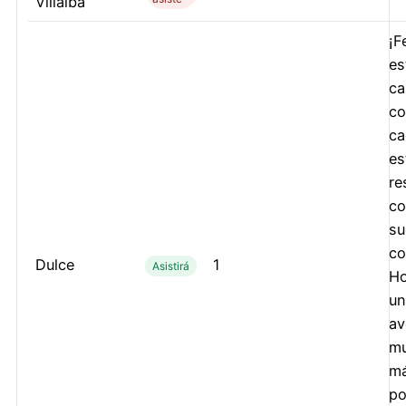
Villalba
¡F
es
ca
co
ca
es
re
co
su
co
Dulce
1
Asistirá
Ho
un
av
mu
m
po