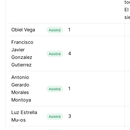
to
El
si
Obiel Vega
1
Asistirá
Francisco
Javier
4
Asistirá
Gonzalez
Gutierrez
Antonio
Gerardo
1
Asistirá
Morales
Montoya
Luz Estrella
3
Asistirá
Mu–os