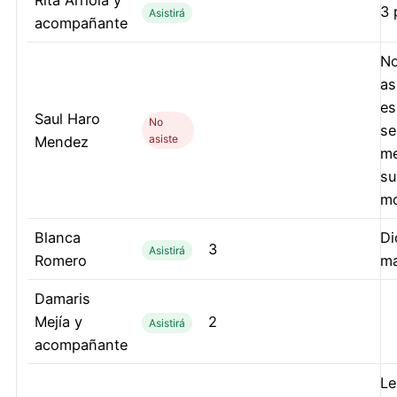
Rita Arriola y
3 
Asistirá
acompañante
N
as
es
Saul Haro
No
se
asiste
Mendez
me
su
m
Blanca
Di
3
Asistirá
Romero
ma
Damaris
Mejía y
2
Asistirá
acompañante
Le