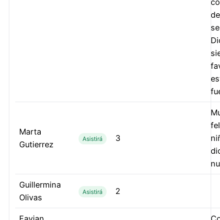
co
de
se
Di
si
fa
es
fu
M
fe
Marta
3
ni
Asistirá
Gutierrez
di
nu
Guillermina
2
Asistirá
Olivas
Favian
Co