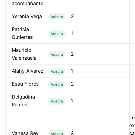
acompañante
Yerania Vega
2
Asistirá
Patricia
1
Asistirá
Gutierrez
Mauricio
2
Asistirá
Valenzuela
Alahy Alvarez
1
Asistirá
Esau Flores
2
Asistirá
Delgadina
1
Asistirá
Ramos
Le
ex
Vanesa Rey
2
ca
Asistirá