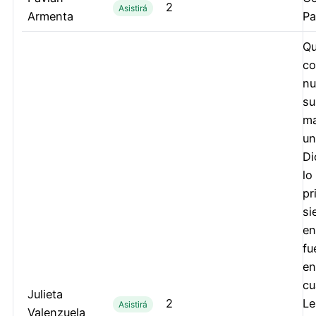
2
Asistirá
Armenta
Pa
Qu
co
nu
su
ma
un
Di
lo
pr
si
en
fu
en
cu
Julieta
2
Le
Asistirá
Valenzuela