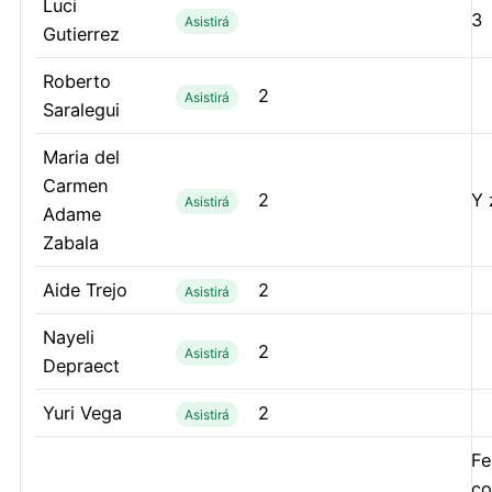
Luci
3
Asistirá
Gutierrez
Roberto
2
Asistirá
Saralegui
Maria del
Carmen
2
Y 
Asistirá
Adame
Zabala
Aide Trejo
2
Asistirá
Nayeli
2
Asistirá
Depraect
Yuri Vega
2
Asistirá
Fe
co