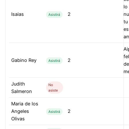
lo
Isaias
2
nu
Asistirá
tu
es
am
Ai
fe
Gabino Rey
2
Asistirá
de
me
Judith
No
asiste
Salmeron
Maria de los
Angeles
2
Asistirá
Olivas