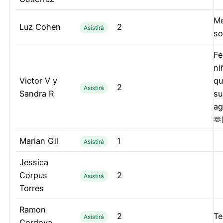
Me
Luz Cohen
2
Asistirá
so
Fe
ni
Victor V y
qu
2
Asistirá
Sandra R
su
ag
🫶
Marian Gil
1
Asistirá
Jessica
Corpus
2
Asistirá
Torres
Ramon
2
Te
Asistirá
Cordova