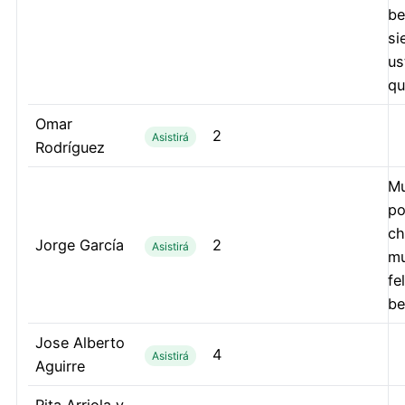
be
si
us
qu
Omar
2
Asistirá
Rodríguez
Mu
po
ch
Jorge García
2
Asistirá
m
fe
be
Jose Alberto
4
Asistirá
Aguirre