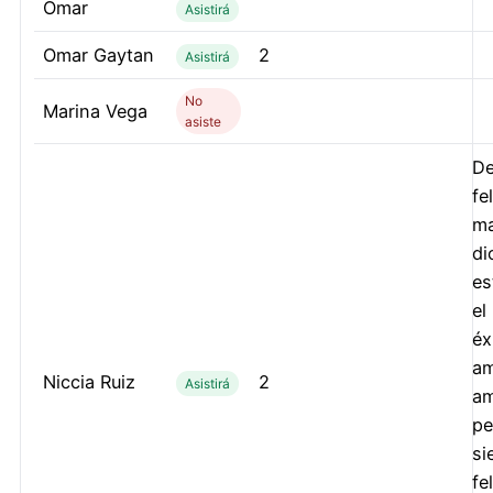
Omar
Asistirá
Omar Gaytan
2
Asistirá
No
Marina Vega
asiste
De
fe
ma
di
es
el
éx
am
Niccia Ruiz
2
Asistirá
am
pe
si
fe