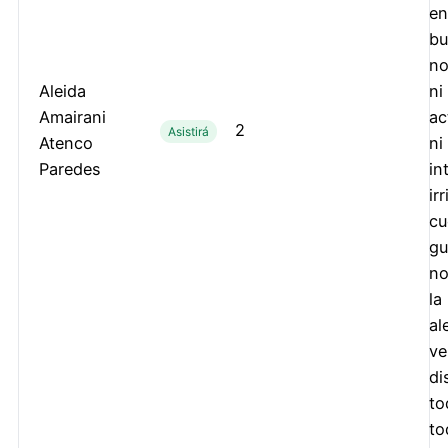
en
bu
no
Aleida
ni
Amairani
ac
2
Asistirá
Atenco
ni
Paredes
in
ir
cu
gu
no
la
al
ve
di
to
to