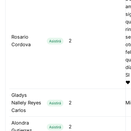
am
si
qu
ri
Rosario
se
2
Asistirá
Cordova
ot
fe
qu
dí
SI
❤️
Gladys
Nallely Reyes
2
Mi
Asistirá
Carlos
Alondra
2
Asistirá
Gutierrez