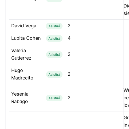
Di
si
David Vega
2
Asistirá
Lupita Cohen
4
Asistirá
Valeria
2
Asistirá
Gutierrez
Hugo
2
Asistirá
Madrecito
We
Yesenia
2
ce
Asistirá
Rabago
lo
Gr
in