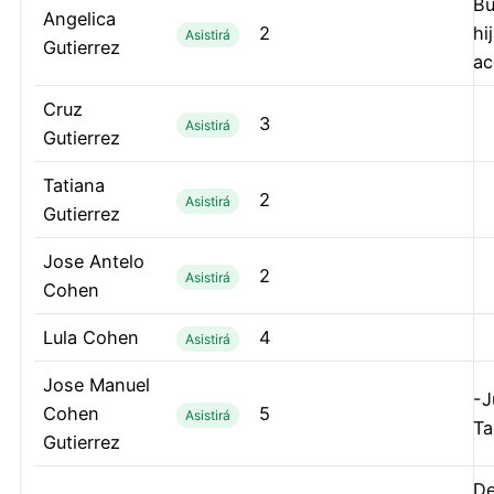
Bu
Angelica
2
hi
Asistirá
Gutierrez
ac
Cruz
3
Asistirá
Gutierrez
Tatiana
2
Asistirá
Gutierrez
Jose Antelo
2
Asistirá
Cohen
Lula Cohen
4
Asistirá
Jose Manuel
-J
Cohen
5
Asistirá
Ta
Gutierrez
De