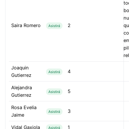
to
bo
nu
Saira Romero
2
qu
Asistirá
co
em
pi
re
Joaquin
4
Asistirá
Gutierrez
Alejandra
5
Asistirá
Gutierrez
Rosa Evelia
3
Asistirá
Jaime
Vidal Gaxiola
1
Asistirá