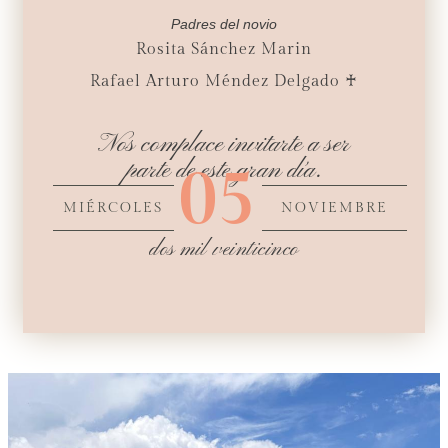
Padres del novio
Rosita Sánchez Marin
Rafael Arturo Méndez Delgado ♰
Nos complace invitarte a ser
05
parte de este gran día.
MIÉRCOLES
NOVIEMBRE
dos mil veinticinco