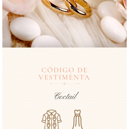
no se rompe fácilmente!
Eclesiastés 4:12
CÓDIGO DE
VESTIMENTA
Coctail