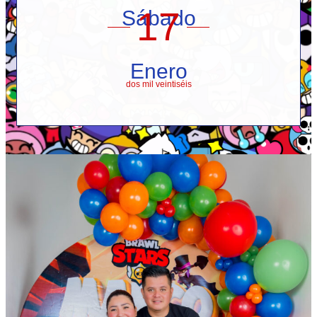
17
Sábado
Enero
dos mil veintiséis