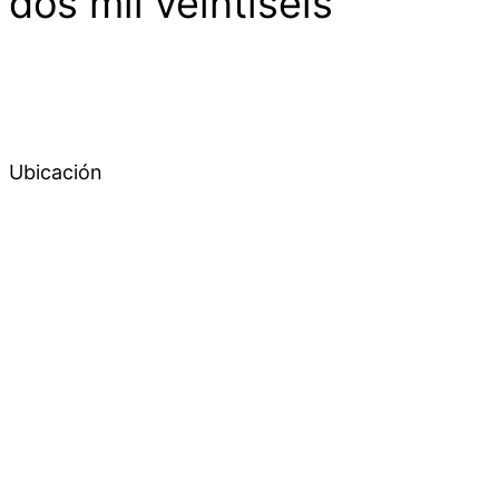
dos mil veintiséis
Días
Ubicación