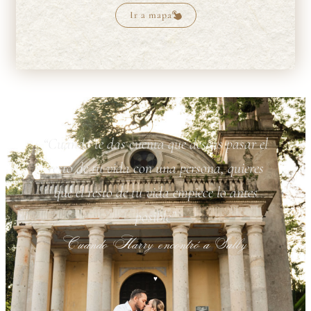
Ir a mapa
“Cuando te das cuenta que deseas pasar el
resto de tu vida con una persona, quieres
que el resto de tu vida empiece lo antes
posible”
Cuando Harry encontró a Sally
♥︎