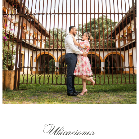
00
00
00
HRS
MIN
SEG
Ubicaciones