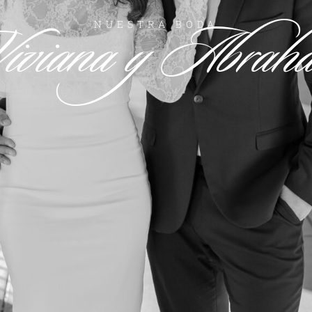
iviana y Abrah
NUESTRA BODA