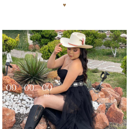
♥︎
00
00
00
HRS
MIN
SEG