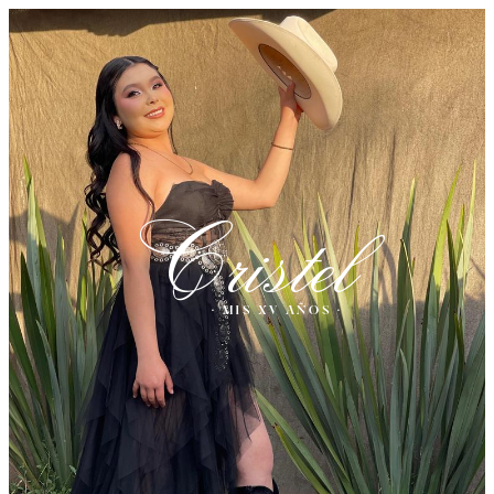
Cristel
· MIS XV AÑOS ·